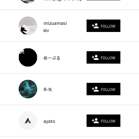
mizuamasi
person_add
FOLLOW
kbr
person_add
めーぷる
FOLLOW
person_add
R-N
FOLLOW
person_add
ayato
FOLLOW