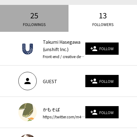
25
13
FOLLOWINGS
FOLLOWERS
Takumi Hasegawa
person_add
FOLLOW
(unshift Inc.)
Front-end / creative developer | unshift Inc. founder. 主にWebサイトのフロントエンド実装をやっています。WebGLなどWebのグラフィック技術を使った表現が得意です。2021年11月に法人化しました。 Website: https://unshift.co.jp/ Twitter: https://twitter.com/_unshift Instagram: https://www.instagram.com/_unshift/
person
person_add
GUEST
FOLLOW
かもそば
person_add
FOLLOW
https://twitter.com/rn49rn49 視覚的な表現を生み出すことに興味があります。