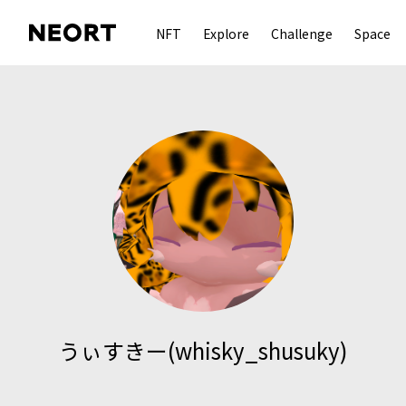
NFT
Explore
Challenge
Space
うぃすきー(whisky_shusuky)