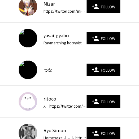
Mizar
person_add
FOLLOW
https://twitter.com/mizarjp https://twitter.com/mizar_game
yasai-gyabo
person_add
FOLLOW
Raymarching hobyyist.
person_add
つな
FOLLOW
ritoco
person_add
FOLLOW
X https://twitter.com/t_ritoco
Ryo Simon
person_add
FOLLOW
Homepage ↓↓↓ https://ryo-simon-mf.github.io/index.html