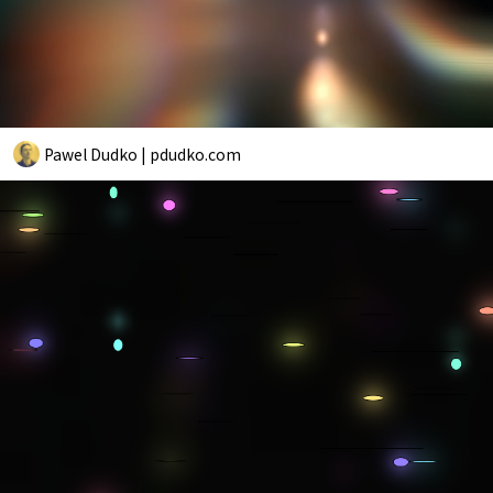
Pawel Dudko | pdudko.com