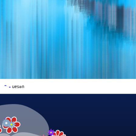
uesən