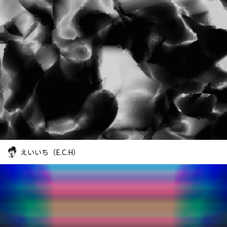
えいいち（E.C.H）