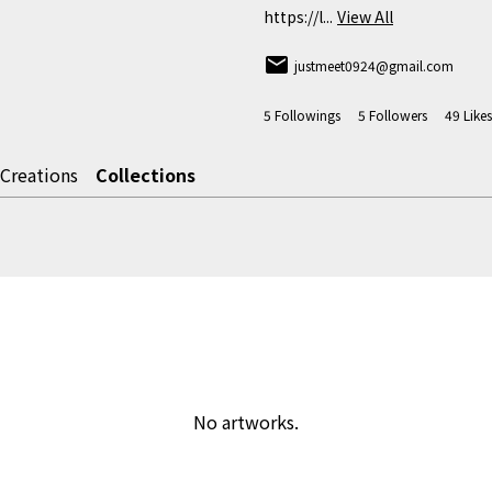
https://l...
View All
email
justmeet0924@gmail.com
5
Followings
5
Followers
49
Likes
Creations
Collections
No artworks.