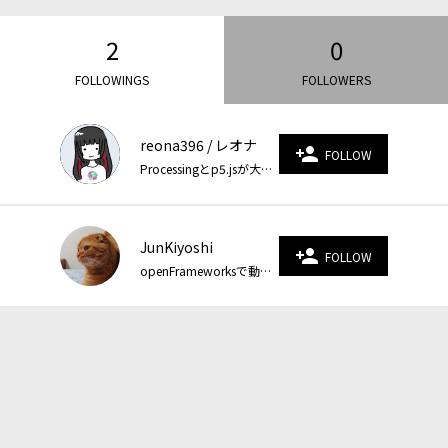
2
0
FOLLOWINGS
FOLLOWERS
reona396 / レオナ
person_add
FOLLOW
Processingとp5.jsが大好き！ https://reona396.com/
JunKiyoshi
person_add
FOLLOW
openFrameworksで動くお絵描きをしています。Blogでソースコードを公開しています。 https://junkiyoshi.com/