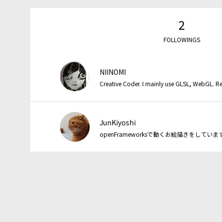
2
FOLLOWINGS
NIINOMI
Creative Coder. I mainly use GLSL, WebGL. Re
JunKiyoshi
openFrameworksで動くお絵描きをしています。B