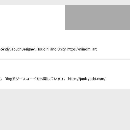
cently, TouchDesigner, Houdini and Unity. https://niinomi.art
logでソースコードを公開しています。 https://junkiyoshi.com/