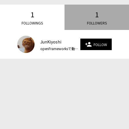
1
1
FOLLOWINGS
FOLLOWERS
JunKiyoshi
person_add
FOLLOW
openFrameworksで動くお絵描きをしています。Blogでソースコードを公開しています。 https://junkiyoshi.com/