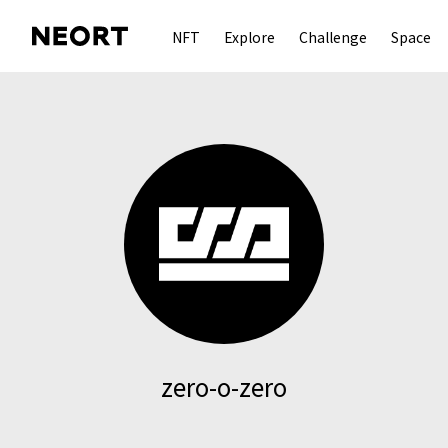
NFT
Explore
Challenge
Space
zero-o-zero