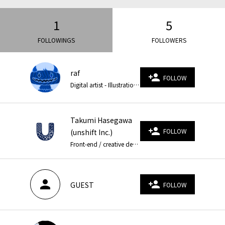
1
5
FOLLOWINGS
FOLLOWERS
raf
person_add
FOLLOW
Digital artist - Illustration x Creative coding イラストとクリエイティブコーティング (WebGL / three.js) によるアート作品を作っています。イラストがズビズビ動きます！ Webブラウザで動きます！
Takumi Hasegawa
person_add
FOLLOW
(unshift Inc.)
Front-end / creative developer | unshift Inc. founder. 主にWebサイトのフロントエンド実装をやっています。WebGLなどWebのグラフィック技術を使った表現が得意です。2021年11月に法人化しました。 Website: https://unshift.co.jp/ Twitter: https://twitter.com/_unshift Instagram: https://www.instagram.com/_unshift/
person
person_add
GUEST
FOLLOW