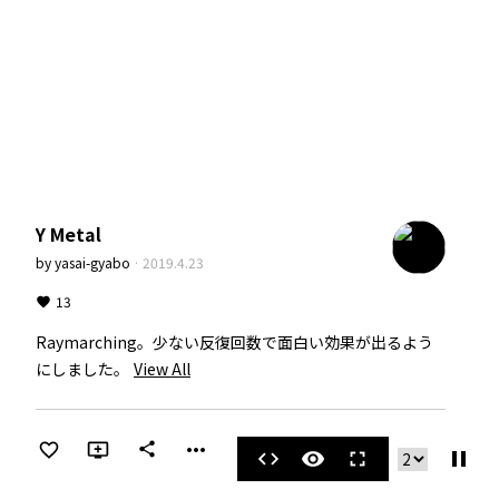
Y Metal
by
yasai-gyabo
·
2019.4.23
13
Raymarching。少ない反復回数で面白い効果が出るよう
にしました。
View All
more_horiz
share
pause
code
visibility
fullscreen