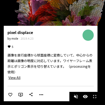
pixel displace
by
mole
·
2019.4.23
5
画像を直行座標から球面座標に変換していて、中心からの
距離は画像の明度に対応しています。ワイヤーフレーム表
示とポリゴン表示を切り替えています。 （processingを
View All
more_horiz
share
volume_off
visibility
fullscreen