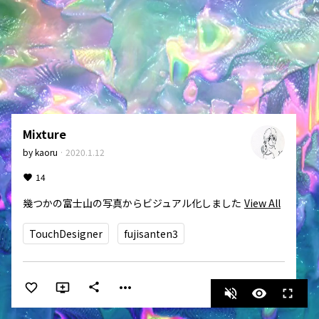
Mixture
by
kaoru
·
2020.1.12
14
幾つかの富士山の写真からビジュアル化しました
View All
TouchDesigner
fujisanten3
more_horiz
share
volume_off
visibility
fullscreen