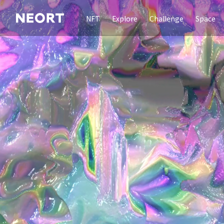
NFT
Explore
Challenge
Space