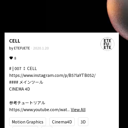
CELL
by
ETEFUETE
·
2020.1.20
8
# | 007 ⁑ CELL

https://www.instagram.com/p/B57laYTB052/

#### メインツール

CINEMA 4D

参考チュートリアル  

https://www.youtube.com/wat...
View All
Motion Graphics
Cinema4D
3D