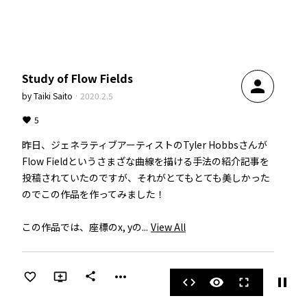
Study of Flow Fields
person
by
Taiki Saito
·
2020.2.5
5
昨日、ジェネラティブアーティストのTyler Hobbsさんが
Flow Fieldというさまざな曲線を描ける手法の紹介記事を
投稿されていたのですが、それがとてもとても美しかった
のでこの作品を作ってみました！

この作品では、座標のx, yの...
View All
more_horiz
share
pause
code
visibility
fullscreen