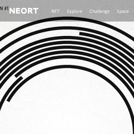
NFT
Explore
Challenge
Space