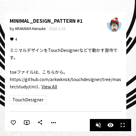
MINIMAL_DESIGN_PATTERN #1
by
ARAKAWA Kensuke
·
2020.2.16
4
ミニマルデザインをTouchDesignerなどで動かす習作で
す。  

toeファイルは、こちらから。

https://github.com/arkwknsk/touchdesigner/tree/mas
ter/study/circl...
View All
TouchDesigner
more_horiz
share
volume_off
visibility
fullscreen