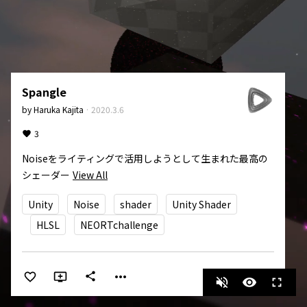
Spangle
by
Haruka Kajita
·
2020.3.6
3
Noiseをライティングで活用しようとして生まれた最高の
シェーダー
View All
Unity
Noise
shader
Unity Shader
HLSL
NEORTchallenge
more_horiz
share
volume_off
visibility
fullscreen