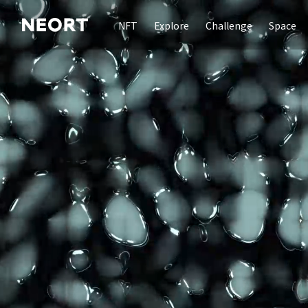
NFT
Explore
Challenge
Space