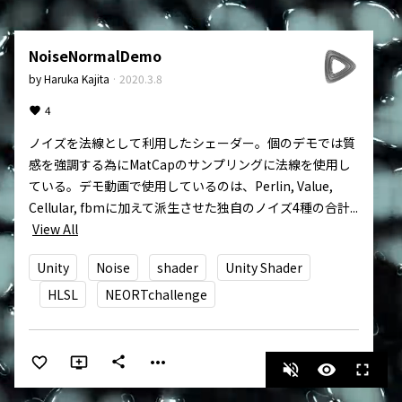
NoiseNormalDemo
by
Haruka Kajita
·
2020.3.8
4
ノイズを法線として利用したシェーダー。個のデモでは質
感を強調する為にMatCapのサンプリングに法線を使用し
ている。デモ動画で使用しているのは、Perlin, Value, 
Cellular, fbmに加えて派生させた独自のノイズ4種の合計...
View All
Unity
Noise
shader
Unity Shader
HLSL
NEORTchallenge
more_horiz
share
volume_off
visibility
fullscreen