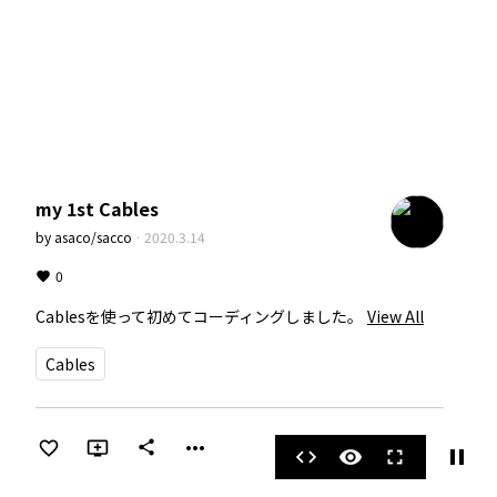
my 1st Cables
by
asaco/sacco
·
2020.3.14
0
Cablesを使って初めてコーディングしました。
View All
Cables
more_horiz
share
pause
code
visibility
fullscreen