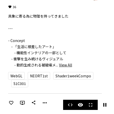
36
具象に寄る為に物理を持ってきました

---

- Concept

    - 「生活に根差したアート」

        - 機能性インテリアの一部として

    - 衝撃を生み続けるヴィジュアル

        - 動的生成される被破壊メ...
View All
WebGL
NEORT1st
Shader1weekCompo
S1C001
more_horiz
share
pause
code
visibility
fullscreen