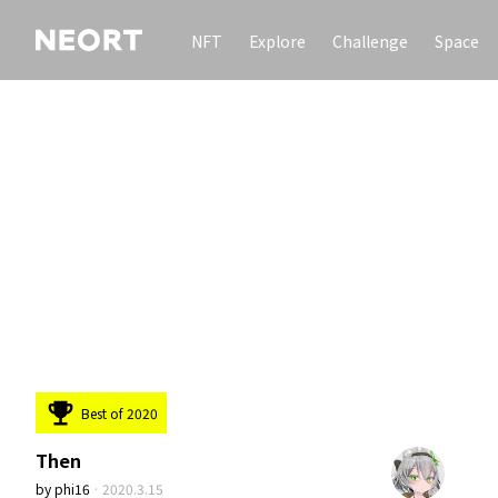
NFT
Explore
Challenge
Space
Best of 2020
Then
by
phi16
·
2020.3.15