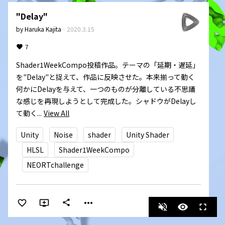
"Delay"
by
Haruka Kajita
·
2020.3.15
7
Shader1WeekCompo投稿作品。テーマの「延期・遅延」
を"Delay"と捉えて、作品に反映させた。本来揃って動く
何かにDelayを与えて、一つのものが分離している不思議
な感じを再現しようとして完成した。シャドウがDelayし
て動く...
View All
Unity
Noise
shader
Unity Shader
HLSL
Shader1WeekCompo
NEORTchallenge
more_horiz
share
volume_off
visibility
fullscreen