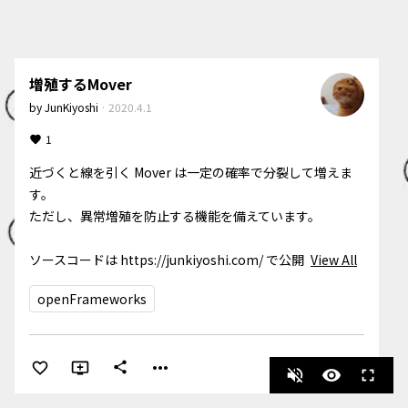
増殖するMover
by
JunKiyoshi
·
2020.4.1
1
近づくと線を引く Mover は一定の確率で分裂して増えま
す。  

ただし、異常増殖を防止する機能を備えています。

ソースコードは https://junkiyoshi.com/ で公開 
View All
openFrameworks
more_horiz
share
volume_off
visibility
fullscreen