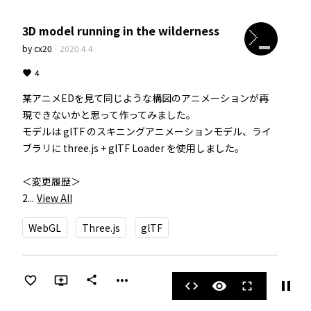
3D model running in the wilderness
by
cx20
·
2020.4.4
4
某アニメEDを見て同じような構図のアニメーションが再
現できないかと思って作ってみました。

モデルは glTF のスキニングアニメーションモデル、ライ
ブラリに three.js + glTF Loader を使用しました。

＜変更履歴＞

2...
View All
WebGL
Three.js
glTF
more_horiz
share
pause
code
visibility
fullscreen