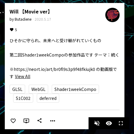
Will 【Movie ver】
by
Butadiene
·
2020.5.17
5
ひそかに守られ、未来へと受け継がれていくもの

第二回Shader1weekCompoの参加作品です テーマ：続く

※https://neort.io/art/br0fl9s3p9f48fkiujk0 の動画版で
す
View All
GLSL
WebGL
Shader1weekCompo
S1C002
deferred
more_horiz
share
volume_off
visibility
fullscreen