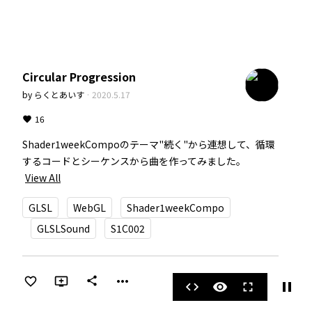
Circular Progression
by
らくとあいす
·
2020.5.17
16
Shader1weekCompoのテーマ"続く"から連想して、循環
するコードとシーケンスから曲を作ってみました。
View All
GLSL
WebGL
Shader1weekCompo
GLSLSound
S1C002
more_horiz
share
pause
code
visibility
fullscreen