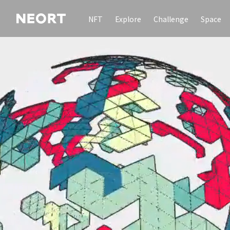
NFT
Explore
Challenge
Space