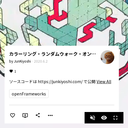
カラーリング・ランダムウォーク・オン・ザ・球体
by
JunKiyoshi
·
2020.6.2
1
ソースコードは https://junkiyoshi.com/ で公開
View All
openFrameworks
more_horiz
share
volume_off
visibility
fullscreen