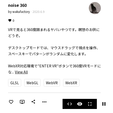
noise 360
by
wakufactory
·
2020.6.9
0
VRで見ると360度囲まれるヤバいやつです。瞑想のお供に
どうぞ。

デスクトップモードでは、マウスドラッグで視点を操作、
スペースキーでパターンがランダムに変化します。

WebXR対応環境で"ENTER VR"ボタンで360度VRモードに
な...
View All
GLSL
WebGL
WebVR
WebXR
more_horiz
share
pause
code
visibility
fullscreen