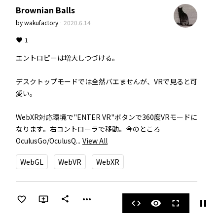
Brownian Balls
by
wakufactory
·
2020.6.14
1
エントロピーは増大しつづける。

デスクトップモードでは全然バエませんが、VRで見ると可
愛い。

WebXR対応環境で"ENTER VR"ボタンで360度VRモードに
なります。右コントローラで移動。今のところ
OculusGo/OculusQ...
View All
WebGL
WebVR
WebXR
more_horiz
share
pause
code
visibility
fullscreen