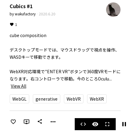
Cubics #1
by
wakufactory
·
2020.6.20
1
cube composition

デスクトップモードでは、マウスドラッグで視点を操作、
WASDキーで移動できます。

WebXR対応環境で"ENTER VR"ボタンで360度VRモードに
なります。右コントローラで移動。今のところOculu...
View All
WebGL
generative
WebVR
WebXR
more_horiz
share
pause
code
visibility
fullscreen