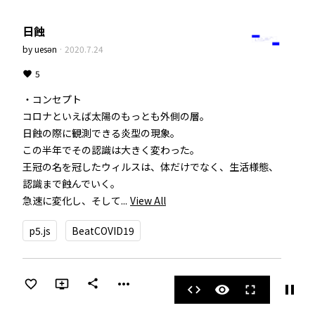
日蝕
by
uesən
·
2020.7.24
5
・コンセプト  

コロナといえば太陽のもっとも外側の層。  

日蝕の際に観測できる炎型の現象。  

この半年でその認識は大きく変わった。  

王冠の名を冠したウィルスは、体だけでなく、生活様態、
認識まで蝕んでいく。  

急速に変化し、そして...
View All
p5.js
BeatCOVID19
more_horiz
share
pause
code
visibility
fullscreen