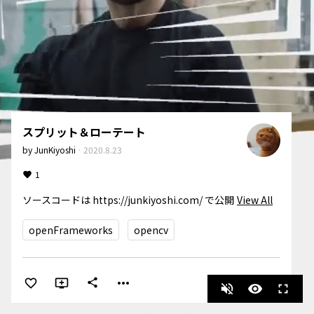
スプリット＆ローテート
by
JunKiyoshi
·
2020.8.23
1
ソースコードは https://junkiyoshi.com/ で公開
View All
openFrameworks
opencv
more_horiz
share
volume_off
visibility
fullscreen