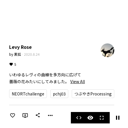
Levy Rose
by
黒狐
·
2020.8.24
5
いわゆるレヴィの曲線を多方向に広げて  

薔薇の花みたいにしてみました。
View All
NEORTchallenge
pchj03
つぶやきProcessing
more_horiz
share
pause
code
visibility
fullscreen