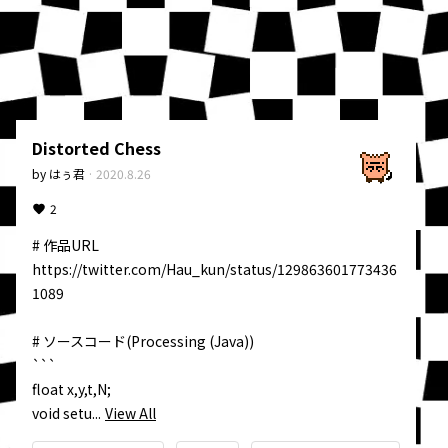
Distorted Chess
by
はぅ君
·
2020.8.26
2
# 作品URL

https://twitter.com/Hau_kun/status/129863601773436
1089

# ソースコード(Processing (Java))

```

float x,y,t,N;

void setu...
View All