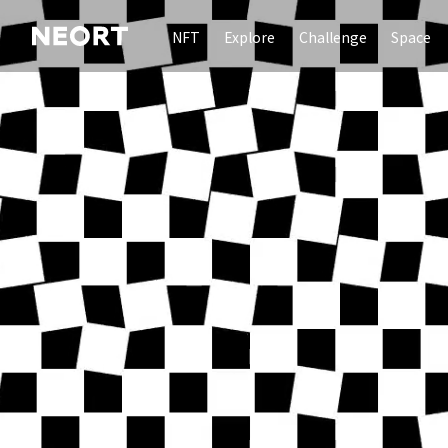
NFT
Explore
Challenge
Space