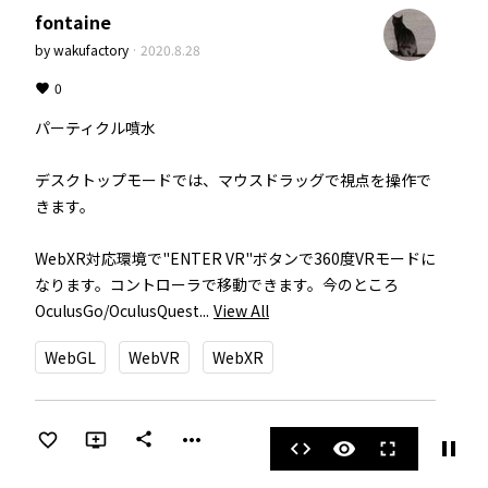
fontaine
by
wakufactory
·
2020.8.28
0
パーティクル噴水

デスクトップモードでは、マウスドラッグで視点を操作で
きます。

WebXR対応環境で"ENTER VR"ボタンで360度VRモードに
なります。コントローラで移動できます。今のところ
OculusGo/OculusQuest...
View All
WebGL
WebVR
WebXR
more_horiz
share
pause
code
visibility
fullscreen