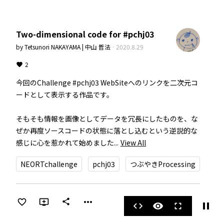
Two-dimensional code for #pchj03
by
Tetsunori NAKAYAMA | 中山 哲法
·
2020.8.29
2
今回のChallenge #pchj03 WebSiteへのリンクを二次元コ
ードとして表示する作品です。

そもそも情報を画像としてデータを冗長にしたものを、な
ぜか再度ソースコードの状態に落とし込むという逆説的な
感じに心を惹かれて始めました...
View All
NEORTchallenge
pchj03
つぶやきProcessing
more_horiz
share
pause
code
visibility
fullscreen