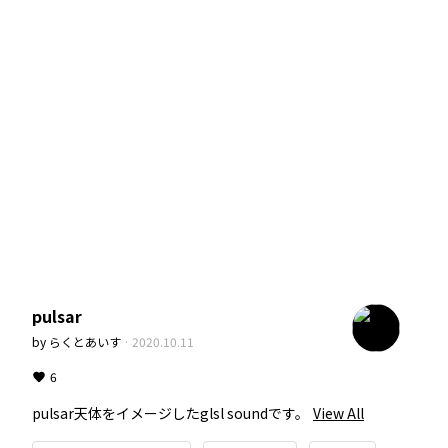
pulsar
by
らくとあいす
·
2020.10.11
6
pulsar天体をイメージしたglsl soundです。
View All