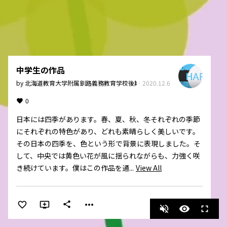
中学生の作品
by
北海道教育大学附属釧路義務教育学校後期課程
·
2020.12.6
0
日本には四季があります。春、夏、秋、冬それぞれの季節
にそれぞれの特色があり、どれも素晴らしく美しいです。
その日本の四季を、色という形で背景に表現しました。そ
して、中央では黄色い花が風に揺られながらも、力強く咲
き続けています。僕はこの作品を通...
View All
more_horiz
share
volume_off
visibility
fullscreen