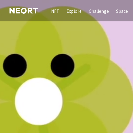
NFT
Explore
Challenge
Space