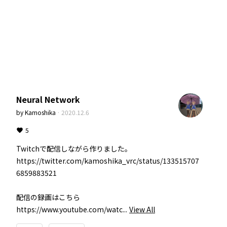
Neural Network
by
Kamoshika
·
2020.12.6
5
Twitchで配信しながら作りました。

https://twitter.com/kamoshika_vrc/status/133515707
6859883521

配信の録画はこちら

https://www.youtube.com/watc...
View All