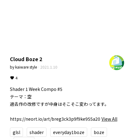
Cloud Boze 2
by
kaiware style
·
2021.1.10
4
Shader 1 Week Compo #5  

テーマ：空  

過去作の改修ですが中身はそこそこ変わってます。

https://neort.io/art/breg3ck3p9f9ke955a20
View All
glsl
shader
everyday1boze
boze