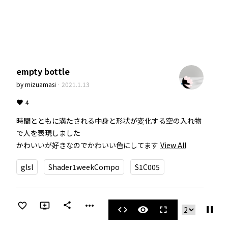
empty bottle
by
mizuamasi
·
2021.1.13
4
時間とともに満たされる中身と形状が変化する空の入れ物
で人を表現しました

かわいいが好きなのでかわいい色にしてます
View All
glsl
Shader1weekCompo
S1C005
more_horiz
share
pause
code
visibility
fullscreen