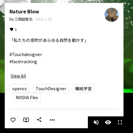
Nature Blow
by
三和田智也
·
2021.1.15
1
「私たちの息吹があらゆる自然を動かす」

#Touchdesigner

#facetracking 

View All
opencv
TouchDesigner
機械学習
NVIDIA Flex
more_horiz
share
volume_off
visibility
fullscreen