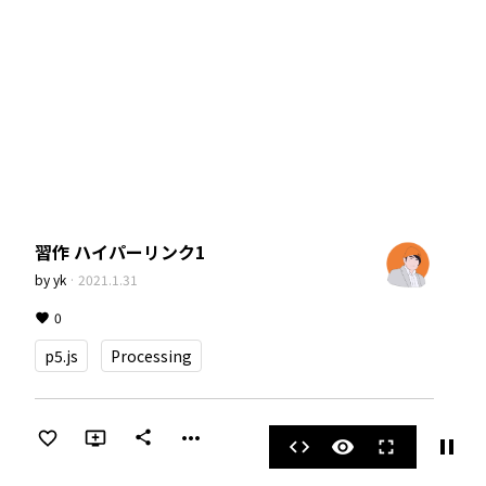
習作 ハイパーリンク1
by
yk
·
2021.1.31
0
p5.js
Processing
more_horiz
share
pause
code
visibility
fullscreen