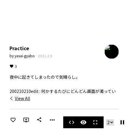
Practice
by
yasai-gyabo
·
2021.2.9
3
夜中に起きてしまったので気晴らし。

200210210edit : 何かするたびにどんどん画面が濁ってい
く
View All
more_horiz
share
pause
code
visibility
fullscreen