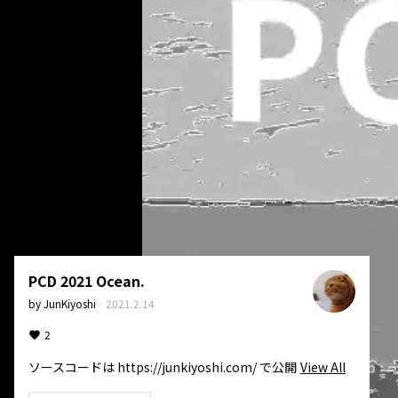
PCD 2021 Ocean.
by
JunKiyoshi
·
2021.2.14
2
ソースコードは https://junkiyoshi.com/ で公開
View All