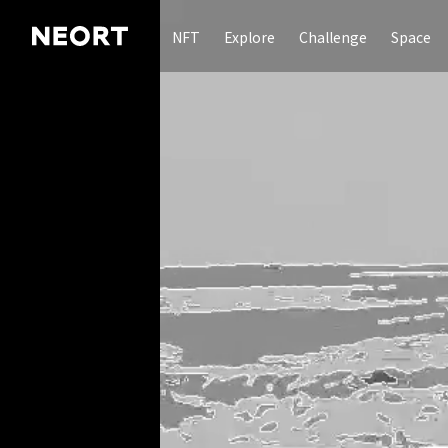
NFT
Explore
Challenge
Space