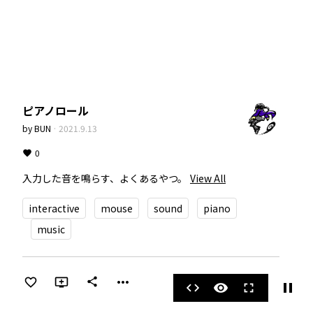
ピアノロール
by
BUN
·
2021.9.13
0
入力した音を鳴らす、よくあるやつ。
View All
interactive
mouse
sound
piano
music
more_horiz
share
pause
code
visibility
fullscreen