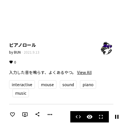
ピアノロール
by
BUN
·
2021.9.13
0
入力した音を鳴らす、よくあるやつ。
View All
interactive
mouse
sound
piano
music
more_horiz
share
pause
code
visibility
fullscreen