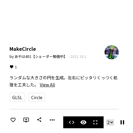
MakeCircle
by
あやは401【シェーダー勉強中】
·
2021.10.1
1
ランダムな大きさの円を生成。左右にピッタリくっつく処
理を工夫した。
View All
GLSL
Circle
more_horiz
share
pause
code
visibility
fullscreen