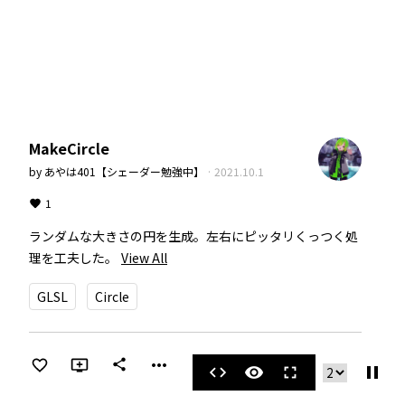
MakeCircle
by
あやは401【シェーダー勉強中】
·
2021.10.1
1
ランダムな大きさの円を生成。左右にピッタリくっつく処
理を工夫した。
View All
GLSL
Circle
more_horiz
share
pause
code
visibility
fullscreen