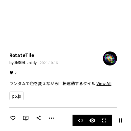
RotateTile
by
独楽回しeddy
·
2021.10.16
2
ランダムで色を変えながら回転運動するタイル
View All
p5.js
more_horiz
share
pause
code
visibility
fullscreen