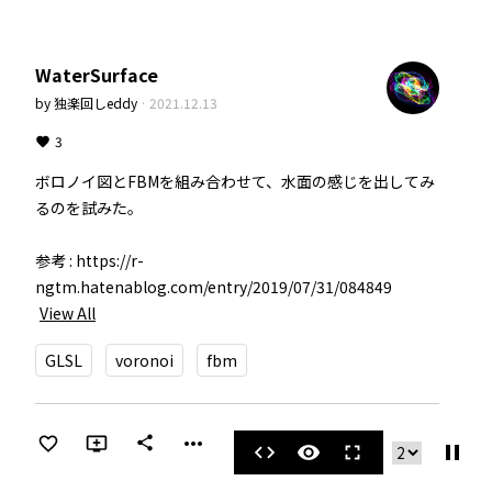
WaterSurface
by
独楽回しeddy
·
2021.12.13
3
ボロノイ図とFBMを組み合わせて、水面の感じを出してみ
るのを試みた。

参考 : https://r-
ngtm.hatenablog.com/entry/2019/07/31/084849
View All
GLSL
voronoi
fbm
more_horiz
share
pause
code
visibility
fullscreen