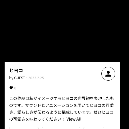
ヒヨコ
person
by
GUEST
·
2022.2.25
0
この作品は私がイメージするヒヨコの世界観を表現したも
のです。サウンドとアニメーションを用いてヒヨコの可愛
さ、愛らしさが伝わるように構成しています。ぜひヒヨコ
の可愛さを味わってください！
View All