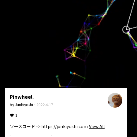
Pinwheel.
by
JunKiyoshi
·
2022.4.17
1
ソースコード -> https://junkiyoshi.com
View All