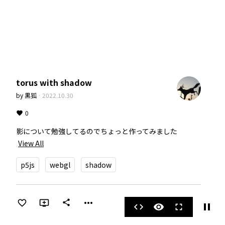
torus with shadow
by
黒狐
·
2022.10.30
0
影について勉強してるのでちょっと作ってみました
View All
p5js
webgl
shadow
more_horiz
share
pause
code
visibility
fullscreen